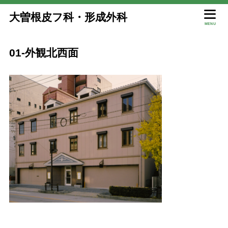
大曽根皮フ科・形成外科
MENU
01‐外観北西面